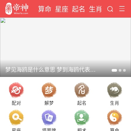
算命
星座
起名
生肖
梦见海鸥是什么意思 梦到海鸥代表什么预兆
配对
解梦
起名
生肖
星座
塔罗牌
相术
算命